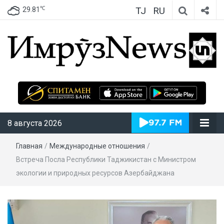
TJ
RU
℃
29.81
ИмрӯзNews
8 августа 2026
Главная
/
Международные отношения
/
Встреча Посла Республики Таджикистан с Министром
экологии и природных ресурсов Азербайджана