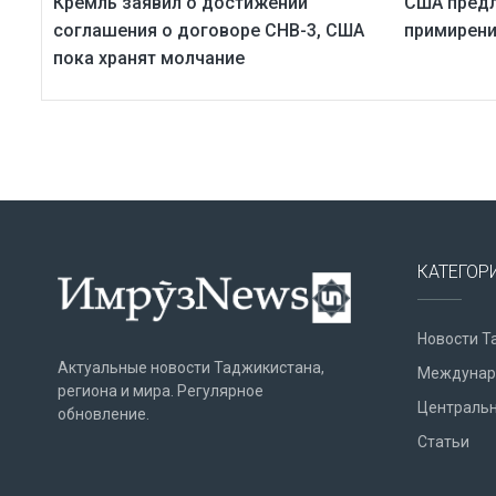
Кремль заявил о достижении
США предл
соглашения о договорe СНВ-3, США
примирени
пока хранят молчание
КАТЕГОР
Новости Т
Актуальные новости Таджикистана,
Междунар
региона и мира. Регулярное
Центральн
обновление.
Статьи