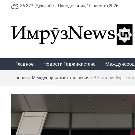
℃
36.37
Душанбе
Понедельник, 10 августа 2026
ИмрӯзNews
Главное
Новости Таджикистана
Международ
Главная
/
Международные отношения
/
В Екатеринбурге ст