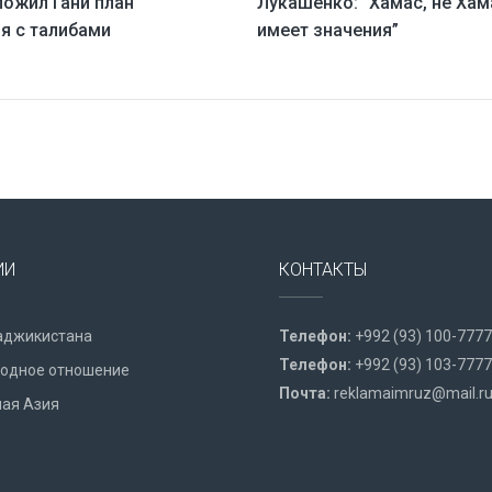
ожил Гани план
Лукашенко: “Хамас, не Хам
я с талибами
имеет значения”
ИИ
КОНТАКТЫ
аджикистана
Телефон:
+992 (93) 100-7777
Телефон:
+992 (93) 103-7777
одное отношение
Почта:
reklamaimruz@mail.r
ая Азия