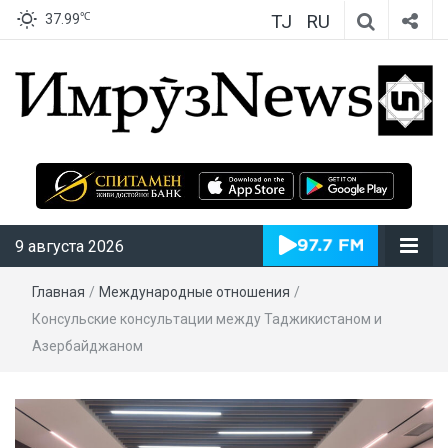
TJ
RU
℃
37.99
ИмрӯзNews
9 августа 2026
Главная
/
Международные отношения
/
Консульские консультации между Таджикистаном и
Азербайджаном