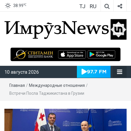
TJ
RU
℃
38.99
ИмрӯзNews
10 августа 2026
Главная
/
Международные отношения
/
Встречи Посла Таджикистана в Грузии