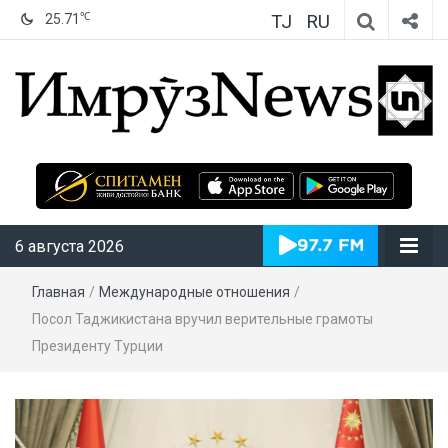
TJ
RU
℃
25.71
ИмрӯзNews
6 августа 2026
Главная
/
Международные отношения
/
Посол Таджикистана вручил верительные грамоты
Президенту Турции