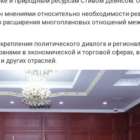
ике и природным ресурсам Стивом Дейнсом. 
ен мнениями относительно необходимости ре
о расширения многоплановых отношений меж
укрепления политического диалога и региона
анами в экономической и торговой сферах, в
и других отраслей.