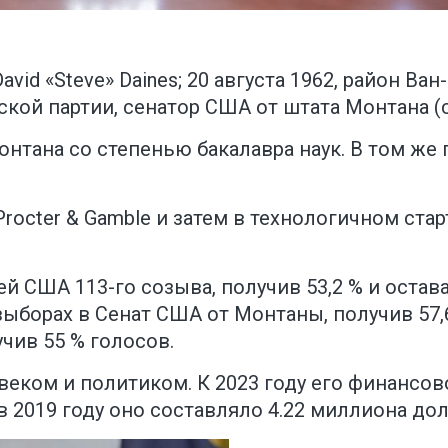
David «Steve» Daines; 20 августа 1962, район 
кой партии, сенатор США от штата Монтана (с
онтана со степенью бакалавра наук. В том же
Procter & Gamble и затем в технологичном ста
ей США 113-го созыва, получив 53,2 % и остава
 выборах в Сенат США от Монтаны, получив 57,
чив 55 % голосов.
еком и политиком. К 2023 году его финансов
в 2019 году оно составляло 4.22 миллиона до