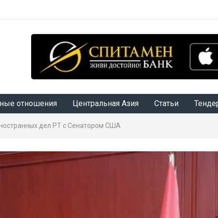
ные отношения
Центральная Азия
Статьи
Тенде
ностранных дел РТ с Сенатором США