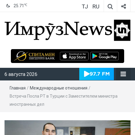
TJ
RU
℃
25.71
ИмрӯзNews
6 августа 2026
Главная
/
Международные отношения
/
Встреча Посла РТ в Турции с Заместителем министра
иностранных дел