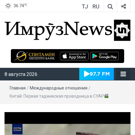
TJ
RU
℃
36.74
ИмрӯзNews
8 августа 2026
Главная
/
Международные отношения
/
Китай: Первая таджикская проводница в СУАР