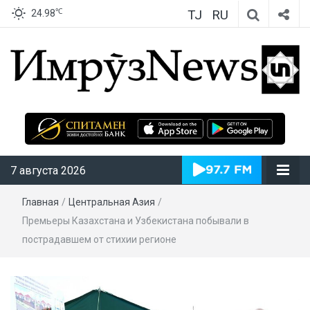
TJ
RU
℃
24.98
ИмрӯзNews
7 августа 2026
Главная
/
Центральная Азия
/
Премьеры Казахстана и Узбекистана побывали в
пострадавшем от стихии регионе