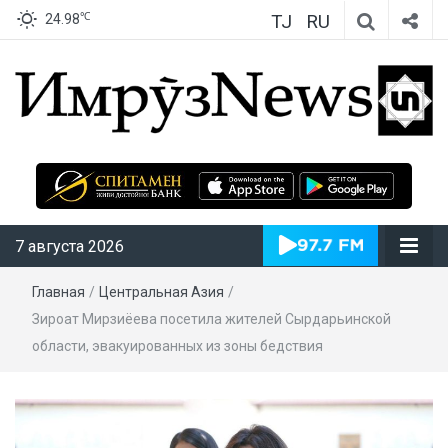
TJ
RU
℃
24.98
ИмрӯзNews
7 августа 2026
Главная
/
Центральная Азия
/
Зироат Мирзиёева посетила жителей Сырдарьинской
области, эвакуированных из зоны бедствия