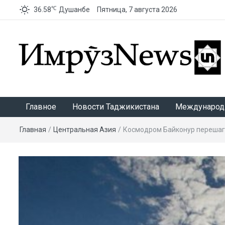
℃
36.58
Душанбе
Пятница, 7 августа 2026
ИмрӯзNews
Главное
Новости Таджикистана
Международ
Главная
/
Центральная Азия
/
Космодром Байконур перешаг