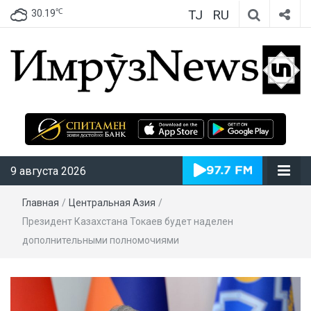
TJ
RU
℃
30.19
ИмрӯзNews
9 августа 2026
Главная
/
Центральная Азия
/
Президент Казахстана Токаев будет наделен
дополнительными полномочиями