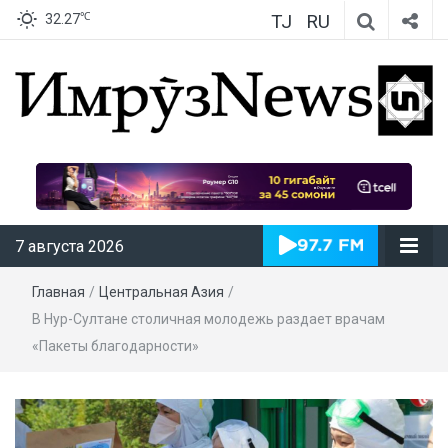
TJ
RU
℃
32.27
ИмрӯзNews
7 августа 2026
Главная
/
Центральная Азия
/
В Нур-Султане столичная молодежь раздает врачам
«Пакеты благодарности»