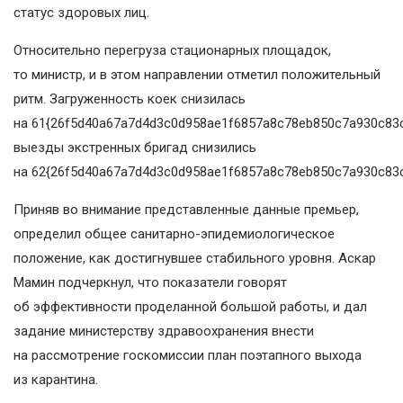
статус здоровых лиц.
Относительно перегруза стационарных площадок,
то министр, и в этом направлении отметил положительный
ритм. Загруженность коек снизилась
на 61{26f5d40a67a7d4d3c0d958ae1f6857a8c78eb850c7a930c83c
выезды экстренных бригад снизились
на 62{26f5d40a67a7d4d3c0d958ae1f6857a8c78eb850c7a930c83c
Приняв во внимание представленные данные премьер,
определил общее санитарно-эпидемиологическое
положение, как достигнувшее стабильного уровня. Аскар
Мамин подчеркнул, что показатели говорят
об эффективности проделанной большой работы, и дал
задание министерству здравоохранения внести
на рассмотрение госкомиссии план поэтапного выхода
из карантина.