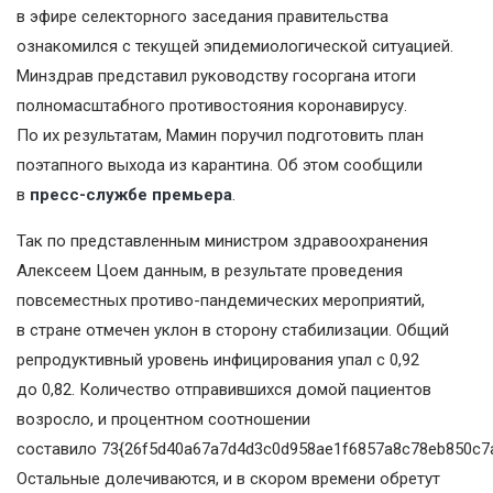
в эфире селекторного заседания правительства
ознакомился с текущей эпидемиологической ситуацией.
Минздрав представил руководству госоргана итоги
полномасштабного противостояния коронавирусу.
По их результатам, Мамин поручил подготовить план
поэтапного выхода из карантина. Об этом сообщили
в
пресс-службе премьера
.
Так по представленным министром здравоохранения
Алексеем Цоем данным, в результате проведения
повсеместных противо-пандемических мероприятий,
в стране отмечен уклон в сторону стабилизации. Общий
репродуктивный уровень инфицирования упал с 0,92
до 0,82. Количество отправившихся домой пациентов
возросло, и процентном соотношении
составило 73{26f5d40a67a7d4d3c0d958ae1f6857a8c78eb850c7
Остальные долечиваются, и в скором времени обретут