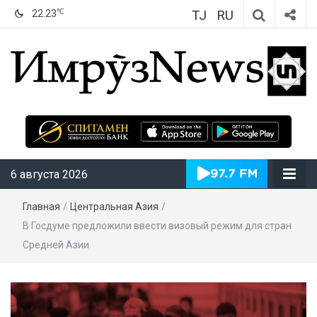
TJ
RU
℃
22.23
ИмрӯзNews
6 августа 2026
Главная
/
Центральная Азия
/
В Госдуме предложили ввести визовый режим для стран
Средней Азии