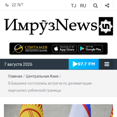
TJ
RU
℃
22.76
ИмрӯзNews
7 августа 2026
Главная
/
Центральная Азия
/
В Бишкеке состоялась встреча по делимитации
кыргызско-узбекской границы