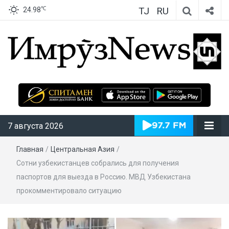
TJ
RU
℃
24.98
ИмрӯзNews
7 августа 2026
Главная
/
Центральная Азия
/
Сотни узбекистанцев собрались для получения
паспортов для выезда в Россию. МВД Узбекистана
прокомментировало ситуацию