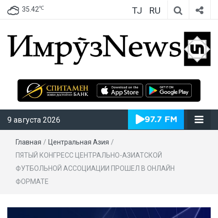
TJ
RU
℃
35.42
ИмрӯзNews
9 августа 2026
Главная
/
Центральная Азия
/
ПЯТЫЙ КОНГРЕСС ЦЕНТРАЛЬНО-АЗИАТСКОЙ
ФУТБОЛЬНОЙ АССОЦИАЦИИ ПРОШЕЛ В ОНЛАЙН
ФОРМАТЕ