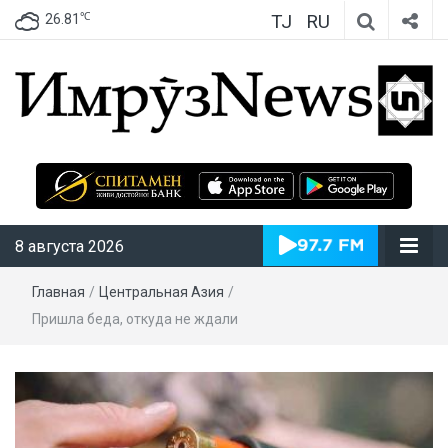
TJ
RU
℃
26.81
ИмрӯзNews
8 августа 2026
Главная
/
Центральная Азия
/
Пришла беда, откуда не ждали