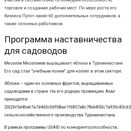
участия в сессиях USAID по конкурентоспособности,
торговле и созданию рабочих мест. По мере роста его
бизнеса Пулот нанял 60 дополнительных сотрудников, а
также сезонных работников.
Программа наставничества
для садоводов
Меселли Меселлиев
выращивает яблоки в Туркменистане
.
Его сад стал “учебным полем” для коллег в этом секторе.
Яблоки – один из основных фруктов, выращиваемых
садоводами в стране. На его родную провинцию Ахал
приходится
20{26f5d40a67a7d4d3c0d958ae1f6857a8c78eb850c7a930c83c65
сельскохозяйственного производства Туркменистана.
В рамках программы USAID по конкурентоспособности,