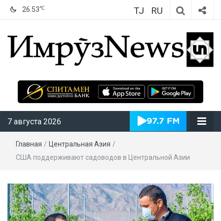
TJ
RU
℃
26.53
ИмрӯзNews
7 августа 2026
Главная
/
Центральная Азия
/
США поддерживают садоводов в Центральной Азии