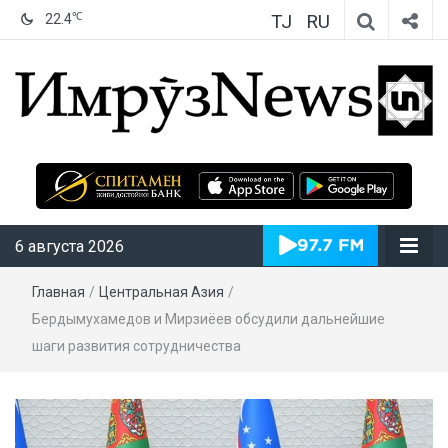
TJ
RU
℃
22.4
ИмрӯзNews
6 августа 2026
Главная
/
Центральная Азия
/
Бердымухамедов и Мирзиёев обсудили дальнейшие
шаги развития сотрудничества