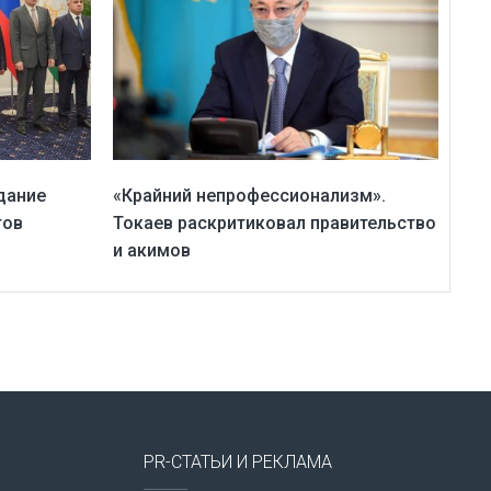
дание
«Крайний непрофессионализм».
тов
Токаев раскритиковал правительство
и акимов
PR-СТАТЬИ И РЕКЛАМА