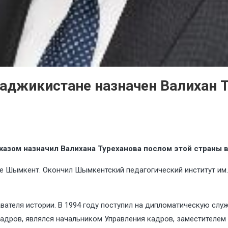
аджикистане назначен Валихан 
азом назначил Валихана Туреханова послом этой страны 
оде Шымкент. Окончил Шымкентский педагогический институт им
вателя истории. В 1994 году поступил на дипломатическую слу
кадров, являлся начальником Управления кадров, заместителе