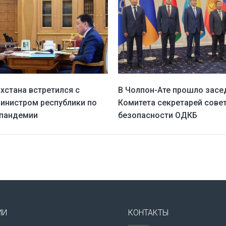
ахстана встретился с
В Чолпон-Ате прошло засе
инистром республики по
Комитета секретарей сове
 пандемии
безопасности ОДКБ
ИИ
КОНТАКТЫ