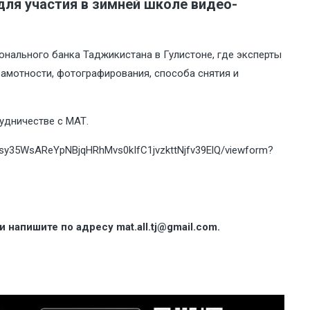
для участия в зимней школе видео-
онального банка Таджикистана в Гулистоне, где эксперты
амотности, фотографирования, способа снятия и
удничестве с МАТ.
Nsy35WsAReYpNBjqHRhMvs0kIfC1jvzkttNjfv39ElQ/viewform?
ли напишите по адресу
mat.all.tj@gmail.com
.