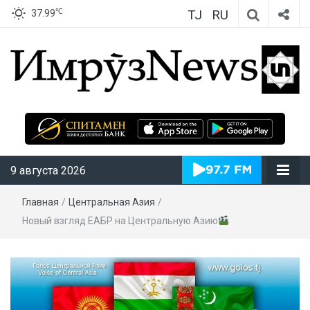
TJ
RU
℃
37.99
ИмрӯзNews
9 августа 2026
Главная
/
Центральная Азия
/
Новый взгляд ЕАБР на Центральную Азию