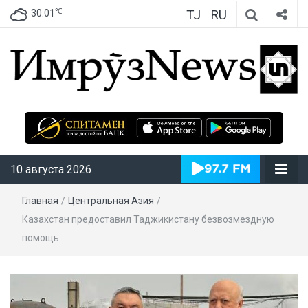
TJ
RU
℃
30.01
ИмрӯзNews
10 августа 2026
Главная
/
Центральная Азия
/
Казахстан предоставил Таджикистану безвозмездную
помощь