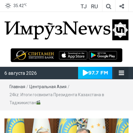
TJ
RU
℃
35.42
ИмрӯзNews
6 августа 2026
Главная
/
Центральная Азия
/
24kz: Итоги госвизита Президента Казахстана в
Таджикистан