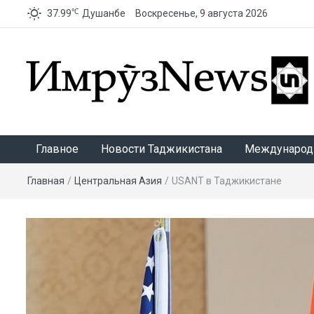
℃
37.99
Душанбе
Воскресенье, 9 августа 2026
ИмрӯзNews
Главное
Новости Таджикистана
Международ
Главная
/
Центральная Азия
/
USANT в Таджикистане