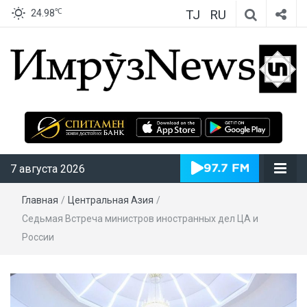
TJ
RU
℃
24.98
ИмрӯзNews
7 августа 2026
Главная
/
Центральная Азия
/
Седьмая Встреча министров иностранных дел ЦА и
России