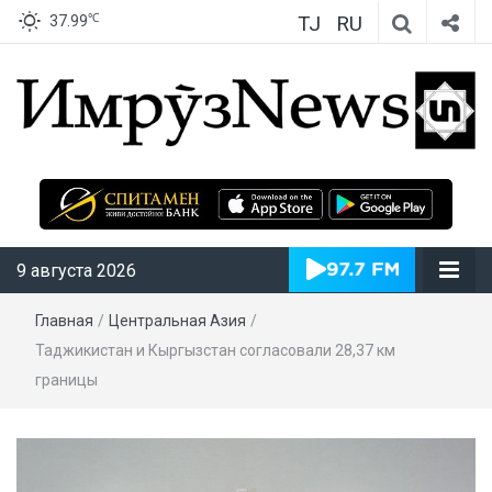
TJ
RU
℃
37.99
ИмрӯзNews
9 августа 2026
Главная
/
Центральная Азия
/
Таджикистан и Кыргызстан согласовали 28,37 км
границы