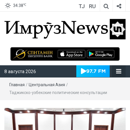
TJ
RU
℃
34.38
ИмрӯзNews
8 августа 2026
Главная
/
Центральная Азия
/
Таджикско-узбекские политические консультации