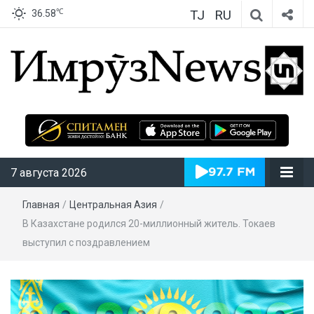
TJ
RU
℃
36.58
ИмрӯзNews
7 августа 2026
Главная
/
Центральная Азия
/
В Казахстане родился 20-миллионный житель. Токаев
выступил с поздравлением