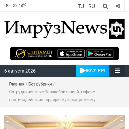
TJ
RU
℃
23.48
ИмрӯзNews
6 августа 2026
Главная
/
Без рубрики
/
Сотрудничество с Великобританией в сфере
противодействия терроризму и экстремизму